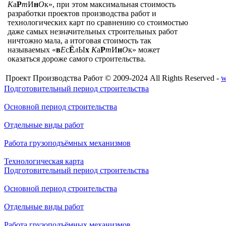
К
а
Р
т
И
н
О
к», при этом максимальная стоимость
разработки проектов производства работ и
технологических карт по сравнению со стоимостью
даже самых незначительных строительных работ
ничтожно мала, а итоговая стоимость так
называемых «
в
Е
с
Ё
л
Ы
х
К
а
Р
т
И
н
О
к» может
оказаться дороже самого строительства.
Проект Производства Работ © 2009-2024 All Rights Reserved -
w
Подготовительный период строительства
Основной период строительства
Отдельные виды работ
Работа грузоподъёмных механизмов
Технологическая карта
Подготовительный период строительства
Основной период строительства
Отдельные виды работ
Работа грузоподъёмных механизмов