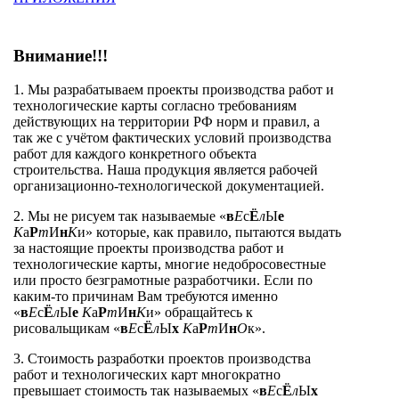
Внимание!!!
1. Мы разрабатываем проекты производства работ и
технологические карты согласно требованиям
действующих на территории РФ норм и правил, а
так же с учётом фактических условий производства
работ для каждого конкретного объекта
строительства. Наша продукция является рабочей
организационно-технологической документацией.
2. Мы не рисуем так называемые «
в
Е
с
Ё
л
Ы
е
К
а
Р
т
И
н
К
и» которые, как правило, пытаются выдать
за настоящие проекты производства работ и
технологические карты, многие недобросовестные
или просто безграмотные разработчики. Если по
каким-то причинам Вам требуются именно
«
в
Е
с
Ё
л
Ы
е
К
а
Р
т
И
н
К
и» обращайтесь к
рисовальщикам «
в
Е
с
Ё
л
Ы
х
К
а
Р
т
И
н
О
к».
3. Стоимость разработки проектов производства
работ и технологических карт многократно
превышает стоимость так называемых «
в
Е
с
Ё
л
Ы
х